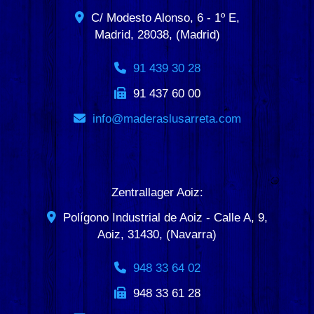
C/ Modesto Alonso, 6 - 1º E,
Madrid
,
28038
,
(Madrid)
91 439 30 28
91 437 60 00
info
maderaslusarreta.com
Zentrallager Aoiz:
Polígono Industrial de Aoiz - Calle A, 9,
Aoiz
,
31430
,
(Navarra)
948 33 64 02
948 33 61 28