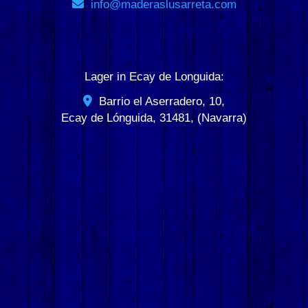
info
maderaslusarreta.com
Lager in Ecay de Longuida:
Barrio el Aserradero, 10,
Ecay de Lónguida
,
31481
,
(Navarra)