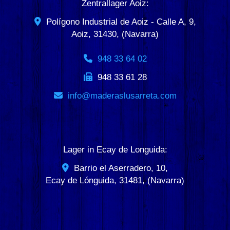
Zentrallager Aoiz:
Polígono Industrial de Aoiz - Calle A, 9,
Aoiz
,
31430
,
(Navarra)
948 33 64 02
948 33 61 28
info
maderaslusarreta.com
Lager in Ecay de Longuida:
Barrio el Aserradero, 10,
Ecay de Lónguida
,
31481
,
(Navarra)