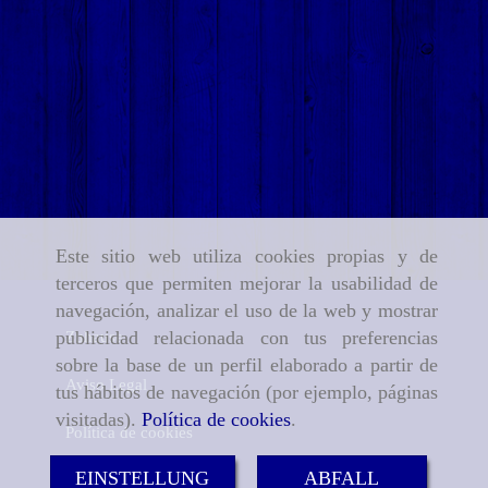
Este sitio web utiliza cookies propias y de
terceros que permiten mejorar la usabilidad de
navegación, analizar el uso de la web y mostrar
publicidad relacionada con tus preferencias
Zuhause
sobre la base de un perfil elaborado a partir de
Aviso Legal
tus hábitos de navegación (por ejemplo, páginas
visitadas).
Política de cookies
.
Política de cookies
EINSTELLUNG
ABFALL
Política de Privacidad