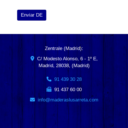
Enviar DE
Zentrale (Madrid):
C/ Modesto Alonso, 6 - 1º E,
Madrid
,
28038
,
(Madrid)
91 439 30 28
91 437 60 00
info
maderaslusarreta.com