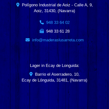
Polígono Industrial de Aoiz - Calle A, 9,
Aoiz
,
31430
,
(Navarra)
948 33 64 02
948 33 61 28
info
maderaslusarreta.com
Lager in Ecay de Longuida:
Barrio el Aserradero, 10,
Ecay de Lónguida
,
31481
,
(Navarra)