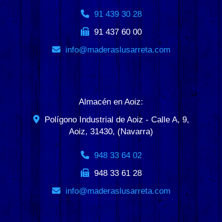
91 439 30 28
91 437 60 00
info
maderaslusarreta.com
Almacén en Aoiz:
Polígono Industrial de Aoiz - Calle A, 9,
Aoiz
,
31430
,
(Navarra)
948 33 64 02
948 33 61 28
info
maderaslusarreta.com