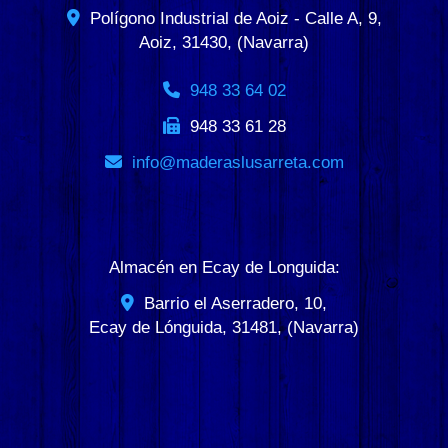
Polígono Industrial de Aoiz - Calle A, 9,
Aoiz
,
31430
,
(Navarra)
948 33 64 02
948 33 61 28
info
maderaslusarreta.com
Almacén en Ecay de Longuida:
Barrio el Aserradero, 10,
Ecay de Lónguida
,
31481
,
(Navarra)